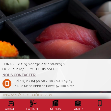
HORAIRES : 11h30-14h30 / 18h00-22h30
OUVERT 6J/7 FERME LE DIMANCHE
NOUS CONTACTER
Tel : 03 87 64 56 80 / 06 26 40 69 89
1 Rue Marie Anne de Bovet, 57000 Metz
TAKOYAKI © 2026 - Créé par ADV
ACCUEIL
LA CARTE
MENUS
PANIER
TEL