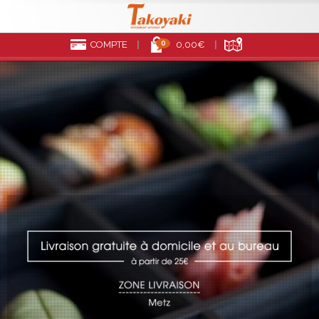
0
COMPTE
0,00€