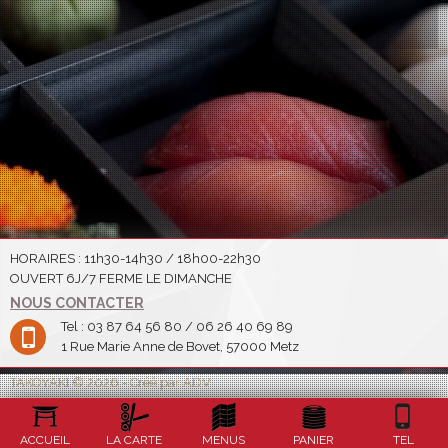
HORAIRES : 11h30-14h30 / 18h00-22h30
OUVERT 6J/7 FERME LE DIMANCHE
NOUS CONTACTER
Tel : 03 87 64 56 80 / 06 26 40 69 89
1 Rue Marie Anne de Bovet, 57000 Metz
TAKOYAKI © 2026 - Créé par ADV
ACCUEIL
LA CARTE
MENUS
PANIER
TEL