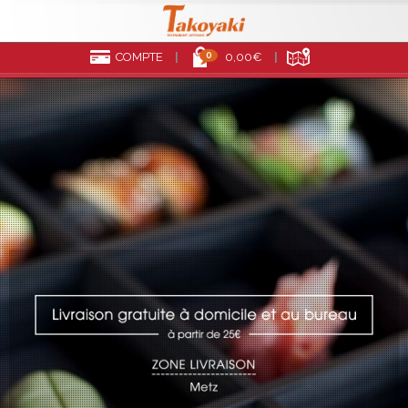
0
COMPTE
0,00€