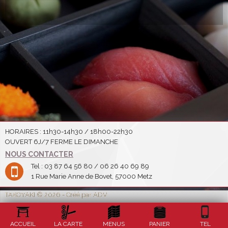
HORAIRES : 11h30-14h30 / 18h00-22h30
OUVERT 6J/7 FERME LE DIMANCHE
NOUS CONTACTER
Tel : 03 87 64 56 80 / 06 26 40 69 89
1 Rue Marie Anne de Bovet, 57000 Metz
TAKOYAKI © 2026 - Créé par ADV
ACCUEIL
LA CARTE
MENUS
PANIER
TEL