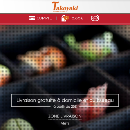
0
COMPTE
0,00€