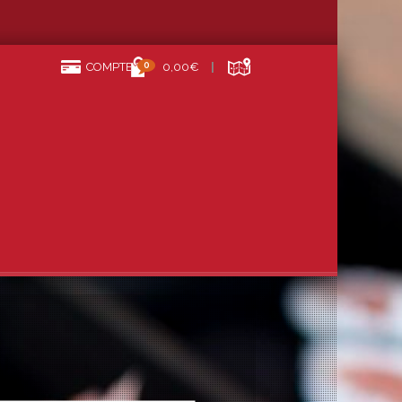
0
COMPTE
0,00€