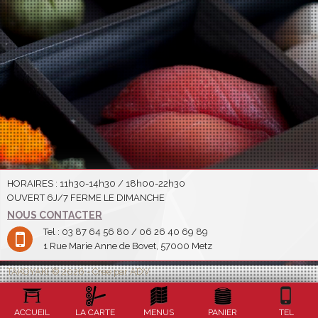
HORAIRES : 11h30-14h30 / 18h00-22h30
OUVERT 6J/7 FERME LE DIMANCHE
NOUS CONTACTER
Tel : 03 87 64 56 80 / 06 26 40 69 89
1 Rue Marie Anne de Bovet, 57000 Metz
TAKOYAKI © 2026 - Créé par ADV
ACCUEIL
LA CARTE
MENUS
PANIER
TEL