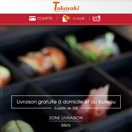
0
COMPTE
0,00€