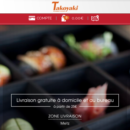
0
COMPTE
0,00€