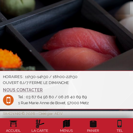
HORAIRES : 11h30-14h30 / 18h00-22h30
OUVERT 6J/7 FERME LE DIMANCHE
NOUS CONTACTER
Tel : 03 87 64 56 80 / 06 26 40 69 89
1 Rue Marie Anne de Bovet, 57000 Metz
TAKOYAKI © 2026 - Créé par ADV
ACCUEIL
LA CARTE
MENUS
PANIER
TEL