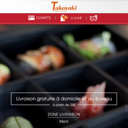
0
COMPTE
0,00€