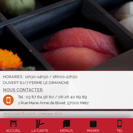
HORAIRES : 11h30-14h30 / 18h00-22h30
OUVERT 6J/7 FERME LE DIMANCHE
NOUS CONTACTER
Tel : 03 87 64 56 80 / 06 26 40 69 89
1 Rue Marie Anne de Bovet, 57000 Metz
TAKOYAKI © 2026 - Créé par ADV
ACCUEIL
LA CARTE
MENUS
PANIER
TEL