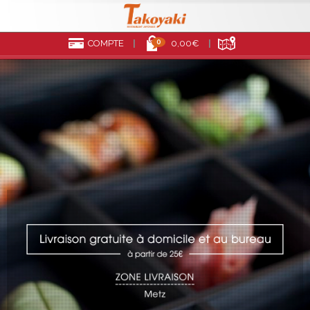
0
COMPTE
0,00€