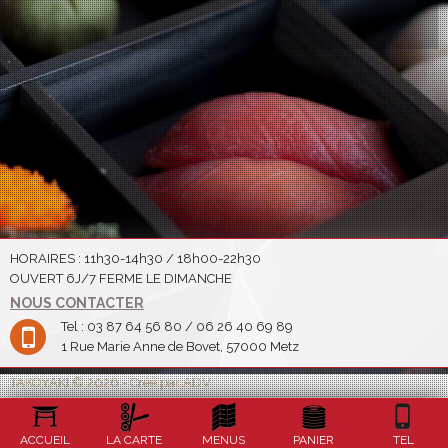
HORAIRES : 11h30-14h30 / 18h00-22h30
OUVERT 6J/7 FERME LE DIMANCHE
NOUS CONTACTER
Tel : 03 87 64 56 80 / 06 26 40 69 89
1 Rue Marie Anne de Bovet, 57000 Metz
TAKOYAKI © 2026 - Créé par ADV
ACCUEIL
LA CARTE
MENUS
PANIER
TEL