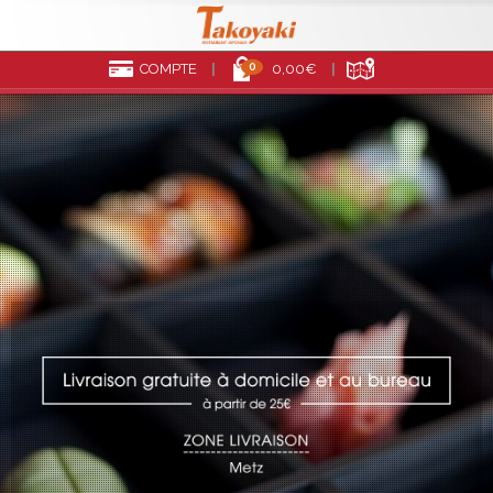
0
COMPTE
0,00€