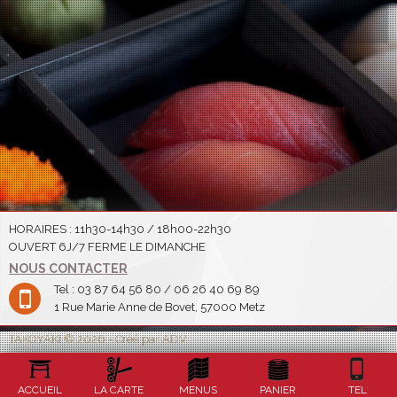
HORAIRES : 11h30-14h30 / 18h00-22h30
OUVERT 6J/7 FERME LE DIMANCHE
NOUS CONTACTER
Tel : 03 87 64 56 80 / 06 26 40 69 89
1 Rue Marie Anne de Bovet, 57000 Metz
TAKOYAKI © 2026 - Créé par ADV
ACCUEIL
LA CARTE
MENUS
PANIER
TEL