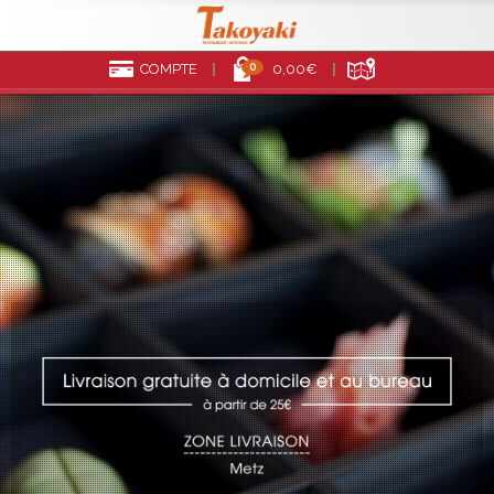
0
COMPTE
0,00€