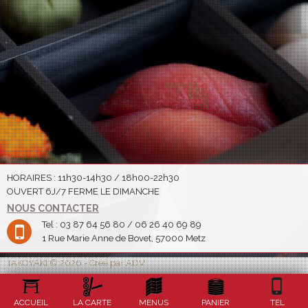
HORAIRES : 11h30-14h30 / 18h00-22h30
OUVERT 6J/7 FERME LE DIMANCHE
NOUS CONTACTER
Tel : 03 87 64 56 80 / 06 26 40 69 89
1 Rue Marie Anne de Bovet, 57000 Metz
TAKOYAKI © 2026 - Créé par ADV
ACCUEIL
LA CARTE
MENUS
PANIER
TEL