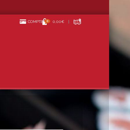
0
COMPTE
0,00€