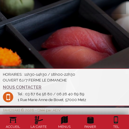
HORAIRES : 11h30-14h30 / 18h00-22h30
OUVERT 6J/7 FERME LE DIMANCHE
NOUS CONTACTER
Tel : 03 87 64 56 80 / 06 26 40 69 89
1 Rue Marie Anne de Bovet, 57000 Metz
TAKOYAKI © 2026 - Créé par ADV
ACCUEIL
LA CARTE
MENUS
PANIER
TEL