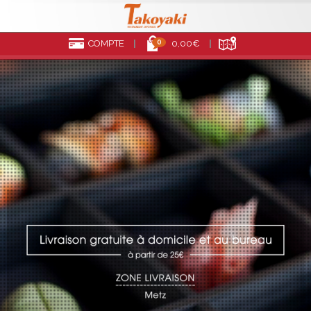
0
COMPTE
0,00€