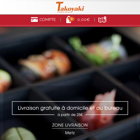
0
COMPTE
0,00€