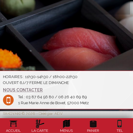
HORAIRES : 11h30-14h30 / 18h00-22h30
OUVERT 6J/7 FERME LE DIMANCHE
NOUS CONTACTER
Tel : 03 87 64 56 80 / 06 26 40 69 89
1 Rue Marie Anne de Bovet, 57000 Metz
TAKOYAKI © 2026 - Créé par ADV
ACCUEIL
LA CARTE
MENUS
PANIER
TEL