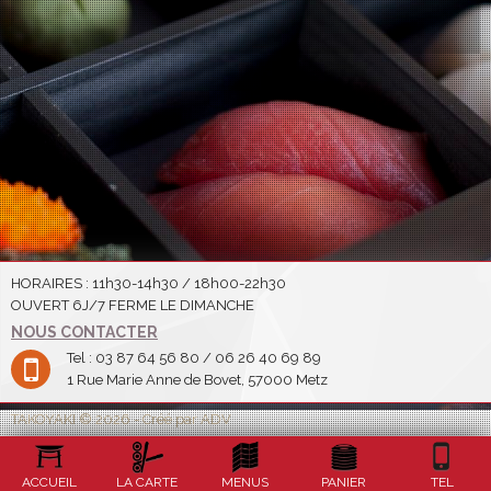
HORAIRES : 11h30-14h30 / 18h00-22h30
OUVERT 6J/7 FERME LE DIMANCHE
NOUS CONTACTER
Tel : 03 87 64 56 80 / 06 26 40 69 89
1 Rue Marie Anne de Bovet, 57000 Metz
TAKOYAKI © 2026 - Créé par ADV
ACCUEIL
LA CARTE
MENUS
PANIER
TEL