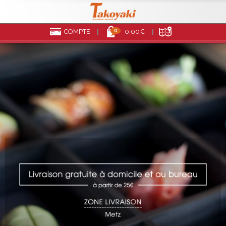
0
COMPTE
0,00€