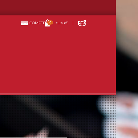
0
COMPTE
0,00€