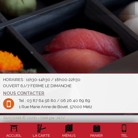
HORAIRES : 11h30-14h30 / 18h00-22h30
OUVERT 6J/7 FERME LE DIMANCHE
NOUS CONTACTER
Tel : 03 87 64 56 80 / 06 26 40 69 89
1 Rue Marie Anne de Bovet, 57000 Metz
TAKOYAKI © 2026 - Créé par ADV
ACCUEIL
LA CARTE
MENUS
PANIER
TEL