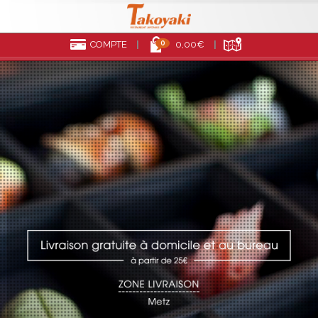
0
COMPTE
0,00€