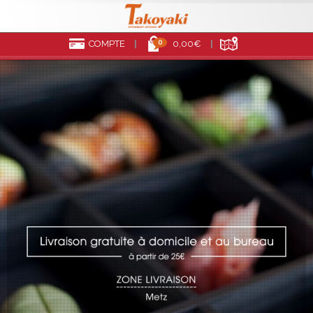
0
COMPTE
0,00€