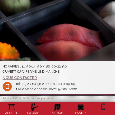
HORAIRES : 11h30-14h30 / 18h00-22h30
OUVERT 6J/7 FERME LE DIMANCHE
NOUS CONTACTER
Tel : 03 87 64 56 80 / 06 26 40 69 89
1 Rue Marie Anne de Bovet, 57000 Metz
TAKOYAKI © 2026 - Créé par ADV
ACCUEIL
LA CARTE
MENUS
PANIER
TEL