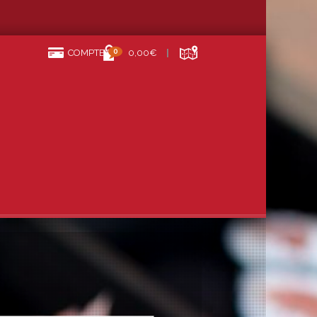
0
COMPTE
0,00€