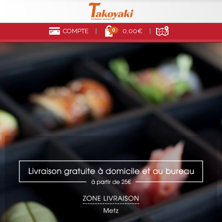
0
COMPTE
0,00€