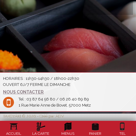
HORAIRES : 11h30-14h30 / 18h00-22h30
OUVERT 6J/7 FERME LE DIMANCHE
NOUS CONTACTER
Tel : 03 87 64 56 80 / 06 26 40 69 89
1 Rue Marie Anne de Bovet, 57000 Metz
TAKOYAKI © 2026 - Créé par ADV
ACCUEIL
LA CARTE
MENUS
PANIER
TEL