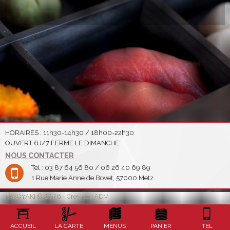
HORAIRES : 11h30-14h30 / 18h00-22h30
OUVERT 6J/7 FERME LE DIMANCHE
NOUS CONTACTER
Tel : 03 87 64 56 80 / 06 26 40 69 89
1 Rue Marie Anne de Bovet, 57000 Metz
TAKOYAKI © 2026 - Créé par ADV
ACCUEIL
LA CARTE
MENUS
PANIER
TEL