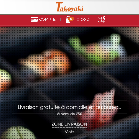
0
COMPTE
0,00€