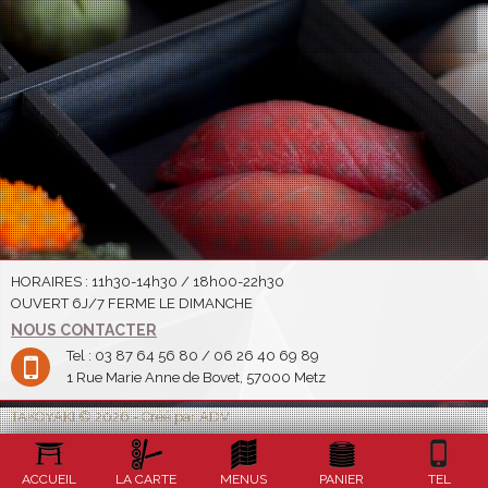
HORAIRES : 11h30-14h30 / 18h00-22h30
OUVERT 6J/7 FERME LE DIMANCHE
NOUS CONTACTER
Tel : 03 87 64 56 80 / 06 26 40 69 89
1 Rue Marie Anne de Bovet, 57000 Metz
TAKOYAKI © 2026 - Créé par ADV
ACCUEIL
LA CARTE
MENUS
PANIER
TEL