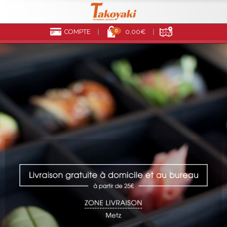
0
COMPTE
0,00€