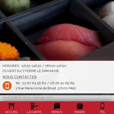
HORAIRES : 11h30-14h30 / 18h00-22h30
OUVERT 6J/7 FERME LE DIMANCHE
NOUS CONTACTER
Tel : 03 87 64 56 80 / 06 26 40 69 89
1 Rue Marie Anne de Bovet, 57000 Metz
TAKOYAKI © 2026 - Créé par ADV
ACCUEIL
LA CARTE
MENUS
PANIER
TEL