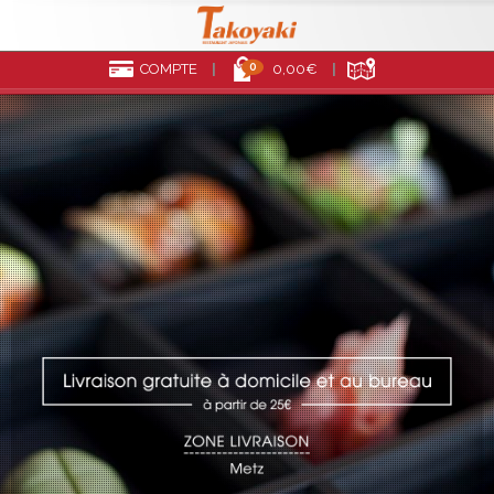
0
COMPTE
0,00€