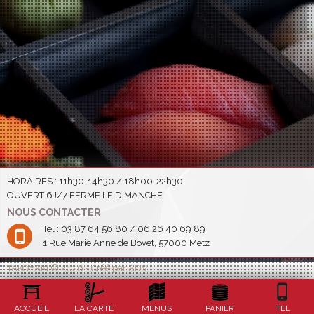
HORAIRES : 11h30-14h30 / 18h00-22h30
OUVERT 6J/7 FERME LE DIMANCHE
NOUS CONTACTER
Tel : 03 87 64 56 80 / 06 26 40 69 89
1 Rue Marie Anne de Bovet, 57000 Metz
TAKOYAKI © 2026 - Créé par ADV
ACCUEIL
LA CARTE
MENUS
PANIER
TEL