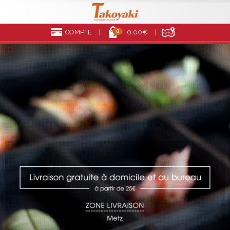
0
COMPTE
0,00€