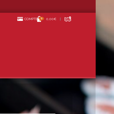
0
COMPTE
0,00€