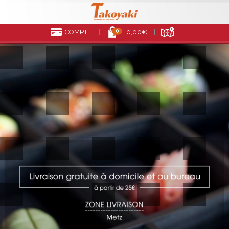
0
COMPTE
0,00€