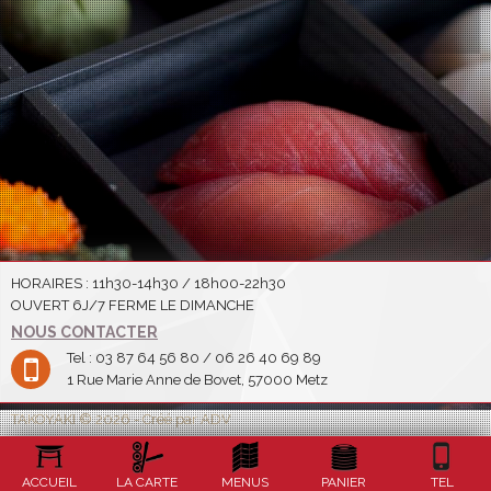
HORAIRES : 11h30-14h30 / 18h00-22h30
OUVERT 6J/7 FERME LE DIMANCHE
NOUS CONTACTER
Tel : 03 87 64 56 80 / 06 26 40 69 89
1 Rue Marie Anne de Bovet, 57000 Metz
TAKOYAKI © 2026 - Créé par ADV
ACCUEIL
LA CARTE
MENUS
PANIER
TEL