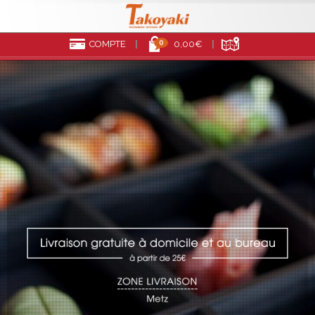
0
COMPTE
0,00€