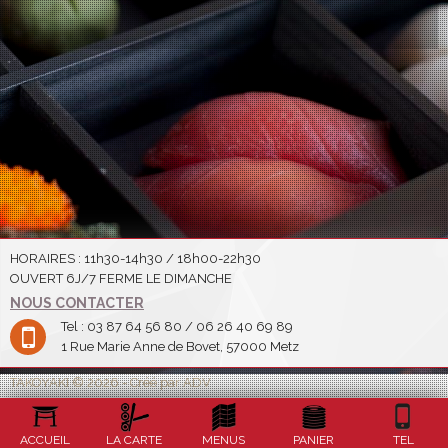
HORAIRES : 11h30-14h30 / 18h00-22h30
OUVERT 6J/7 FERME LE DIMANCHE
NOUS CONTACTER
Tel : 03 87 64 56 80 / 06 26 40 69 89
1 Rue Marie Anne de Bovet, 57000 Metz
TAKOYAKI © 2026 - Créé par ADV
ACCUEIL
LA CARTE
MENUS
PANIER
TEL