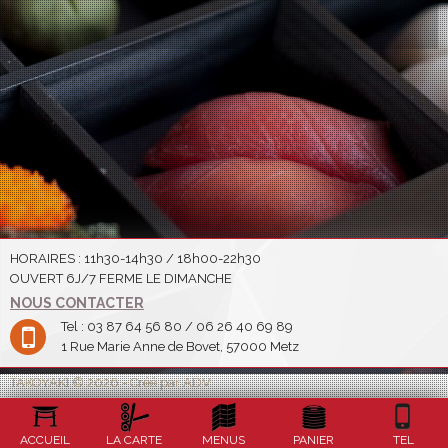
HORAIRES : 11h30-14h30 / 18h00-22h30
OUVERT 6J/7 FERME LE DIMANCHE
NOUS CONTACTER
Tel : 03 87 64 56 80 / 06 26 40 69 89
1 Rue Marie Anne de Bovet, 57000 Metz
TAKOYAKI © 2026 - Créé par ADV
ACCUEIL
LA CARTE
MENUS
PANIER
TEL