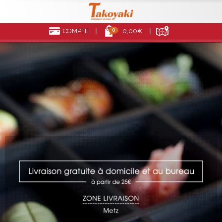
0
COMPTE
0,00€