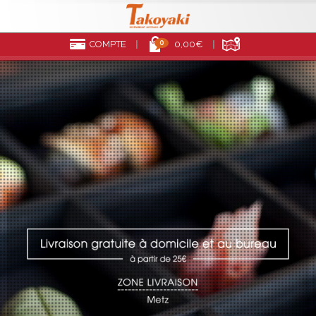
0
COMPTE
0,00€