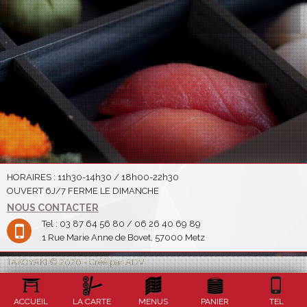
HORAIRES : 11h30-14h30 / 18h00-22h30
OUVERT 6J/7 FERME LE DIMANCHE
NOUS CONTACTER
Tel : 03 87 64 56 80 / 06 26 40 69 89
1 Rue Marie Anne de Bovet, 57000 Metz
TAKOYAKI © 2026 - Créé par ADV
ACCUEIL
LA CARTE
MENUS
PANIER
TEL